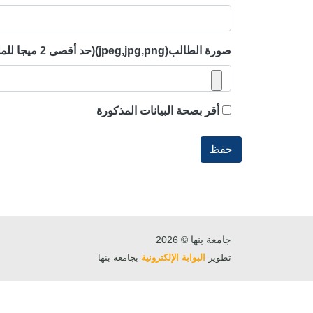
صورة الطالب(jpeg,jpg,png)(حد أقصى 2 ميجا للملف)* يجب أن تكون الصورة المرفقة صورة شخصية بخلفية بيضاء بمقاس 4*6 مع التأكد من جودة الصورة
أقر بصحة البيانات المذكورة
حفظ
جامعة بنها © 2026
تطوير
البوابة الإلكترونية
بجامعة بنها